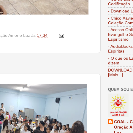
Codificação
- Download L
- Chico Xavie
Coleção Com
- Acesso Onl
Evangelho S
ação Amor e Luz
às
17:34
Espiritismo
- AudioBooks
Espíritas
- O que os Es
dizem
DOWNLOAD
[Mais...]
QUEM SOU 
COAL - C
Oração A
Luz