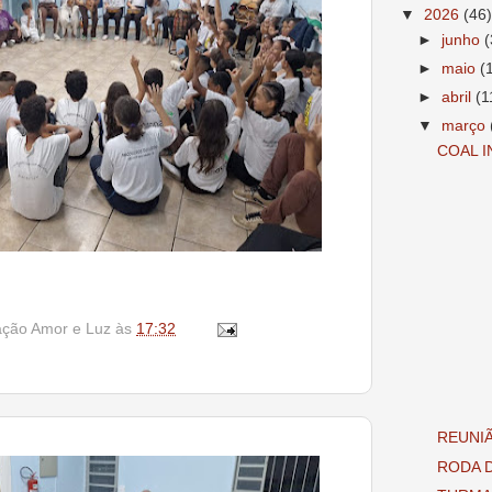
▼
2026
(46)
►
junho
(
►
maio
(
►
abril
(1
▼
março
COAL 
ação Amor e Luz
às
17:32
REUNIÃ
RODA 