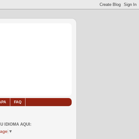
APA
FAQ
U IDIOMA AQUI:
uage
▼