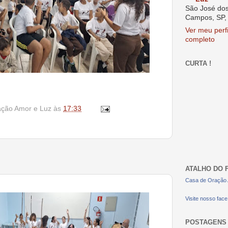
São José do
Campos, SP, 
Ver meu perfi
completo
CURTA !
ação Amor e Luz
às
17:33
ATALHO DO 
Casa de Oração 
Visite nosso face
POSTAGENS