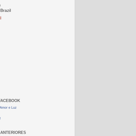
s
Brazil
l
FACEBOOK
Amor e Luz
!
 ANTERIORES