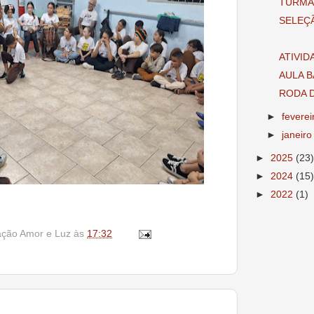
TURMA 
SELEÇ
ATIVID
AULA B
RODA 
►
fevere
►
janeir
►
2025
(23)
►
2024
(15)
►
2022
(1)
ação Amor e Luz
às
17:32