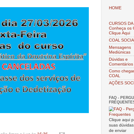
HOME
CURSOS DA
Conheça os 
Clique Aqui
COAL SOCIA
Mensagens
Mediúnicas
Dúvidas e
Comentários
Como chegar
COAL
AÇÕES SOCI
FAQ - PERG
FREQUENTE
Clique aqui p
suas dúvida
de enviar