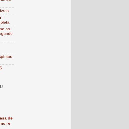
ivros
r -
pleta
ine ao
egundo
píritos
S
EU
asa de
mor e