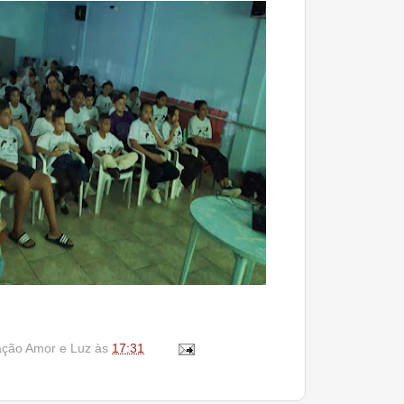
ação Amor e Luz
às
17:31