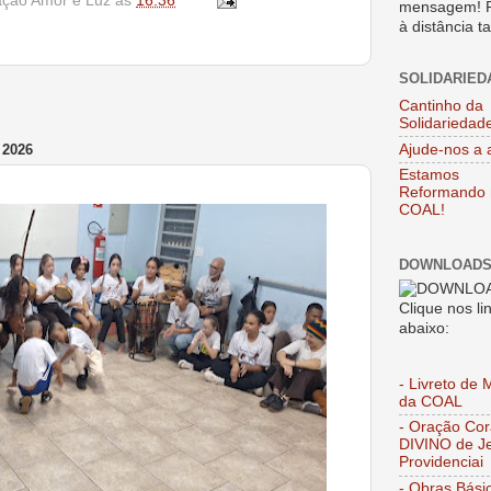
ação Amor e Luz
às
16:36
mensagem! 
à distância 
SOLIDARIED
Cantinho da
Solidariedad
Ajude-nos a 
 2026
Estamos
Reformando 
COAL!
DOWNLOAD
Clique nos li
abaixo:
- Livreto de 
da COAL
- Oração Co
DIVINO de J
Providenciai
- Obras Bási