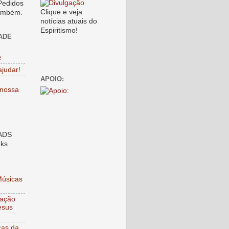
Pedidos
Clique e veja
também.
notícias atuais do
Espiritismo!
ADE
e
ajudar!
APOIO:
nossa
S
nks
Músicas
ração
esus
cas da